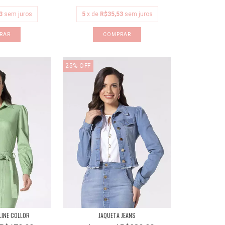
3
sem juros
5
x de
R$35,53
sem juros
RAR
COMPRAR
25
%
OFF
LINE COLLOR
JAQUETA JEANS