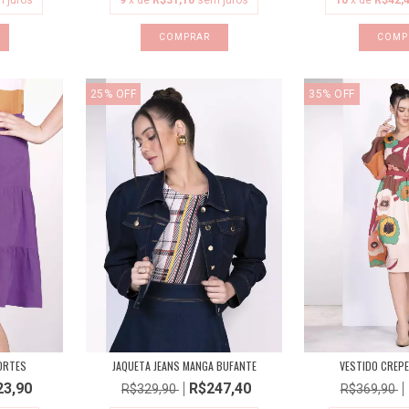
 juros
9
x de
R$31,10
sem juros
10
x de
R$42,
COMPRAR
COMP
25
%
OFF
35
%
OFF
ORTES
JAQUETA JEANS MANGA BUFANTE
VESTIDO CREP
23,90
R$247,40
R$329,90
R$369,90