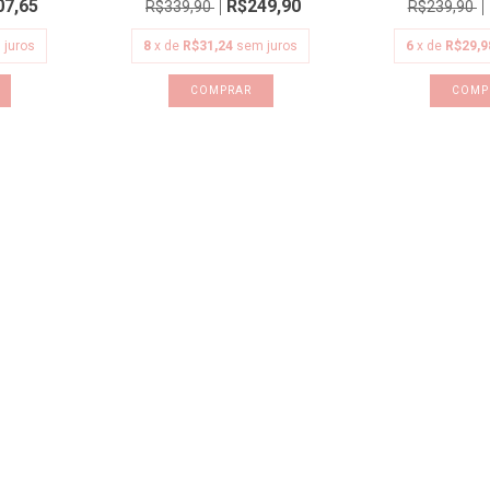
07,65
R$249,90
R$339,90
R$239,90
 juros
8
x de
R$31,24
sem juros
6
x de
R$29,9
COMPRAR
COMP