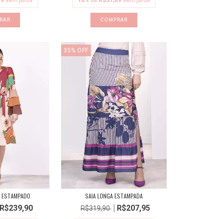
49
sem juros
10
x de
R$37,09
sem juros
RAR
COMPRAR
35
%
OFF
E ESTAMPADO
SAIA LONGA ESTAMPADA
R$239,90
R$207,95
R$319,90