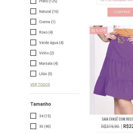
10
x de
R$34,69
sem
Preto (125)
Natural (16)
COMPRAR
Creme (1)
30
%
OFF
Roxo (4)
Verde água (4)
Vinho (2)
Marsala (4)
Lilás (5)
VER TODOS
Tamanho
34 (15)
SAIA EVASÊ COM REC
R$2
R$319,90
36 (40)