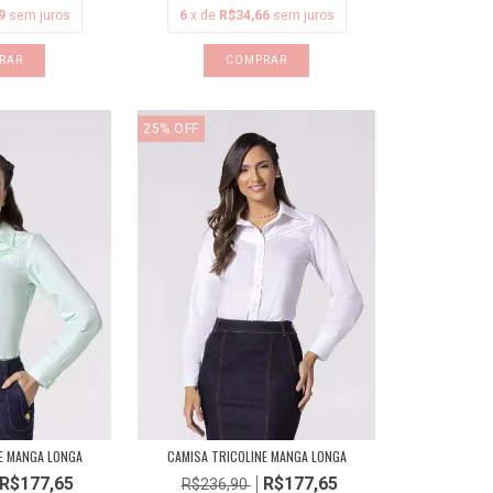
9
sem juros
6
x de
R$34,66
sem juros
RAR
COMPRAR
25
%
OFF
E MANGA LONGA
CAMISA TRICOLINE MANGA LONGA
R$177,65
R$177,65
R$236,90