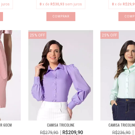
 juros
8
x de
R$30,93
sem juros
8
x de
R$29,9
COMPRAR
COMP
25
%
OFF
25
%
OFF
OR 60CM
CAMISA TRICOLINE
CAMISA TRICOLIN
R$209,90
R$279,90
R$236,90