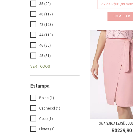
38 (90)
7
x de
R$31,99
sem
40 (117)
COMPRAR
42 (123)
44 (113)
46 (85)
48 (51)
VER TODOS
Estampa
Bolsa (1)
Cachecol (1)
Copo (1)
SAIA SARJA EVASÊ COL
Flores (1)
R$239,90