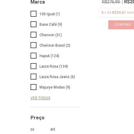
R$2
Marca
R$276,90
6
x de
R$34,61
sem
100 Igual (1)
Base Café (9)
COMPRAR
Chenson (31)
Chenson Brasil (2)
Hapuk (124)
Laura Rosa (134)
Laura Rosa Jeans (6)
Majurye Modas (9)
VER TODOS
Preço
DE
ATÉ