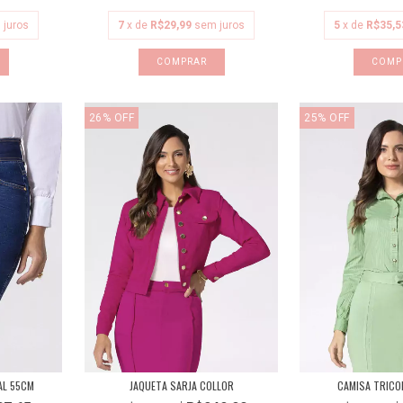
 juros
7
x de
R$29,99
sem juros
5
x de
R$35,5
COMPRAR
COMP
26
%
OFF
25
%
OFF
AL 55CM
JAQUETA SARJA COLLOR
CAMISA TRICO