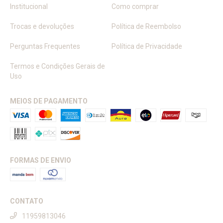
Institucional
Como comprar
Trocas e devoluções
Política de Reembolso
Perguntas Frequentes
Política de Privacidade
Termos e Condições Gerais de
Uso
MEIOS DE PAGAMENTO
FORMAS DE ENVIO
CONTATO
11959813046