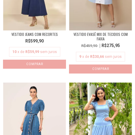
VESTIDO JEANS COM RECORTES
VESTIDO EVASÊ MIX DE TECIDOS COM
FAIXA
R$599,90
R$275,95
R$459,90
10
x de
R$59,99
sem juros
9
x de
R$30,66
sem juros
COMPRAR
COMPRAR