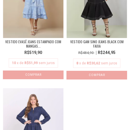
VESTIDO EVASÊ JEANS ESTAMPADO COM
VESTIDO GAM SINO JEANS BLACK COM
MANGAS...
FAIXA
R$519,90
R$244,95
R$484,90
10
x de
R$51,99
sem juros
8
x de
R$30,62
sem juros
COMPRAR
COMPRAR