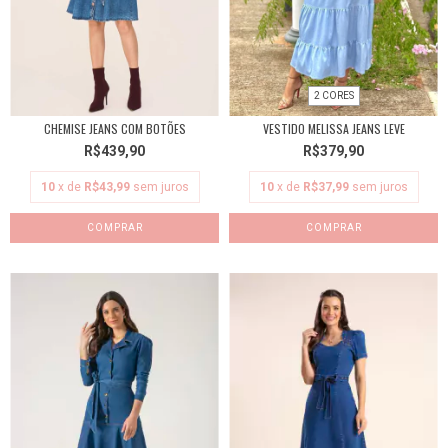
2 CORES
CHEMISE JEANS COM BOTÕES
VESTIDO MELISSA JEANS LEVE
R$439,90
R$379,90
10
x de
R$43,99
sem juros
10
x de
R$37,99
sem juros
COMPRAR
COMPRAR