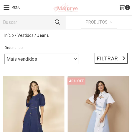
MENU
0
PRODUTOS
Início
/
Vestidos
/
Jeans
Ordenar por
FILTRAR
40
%
OFF