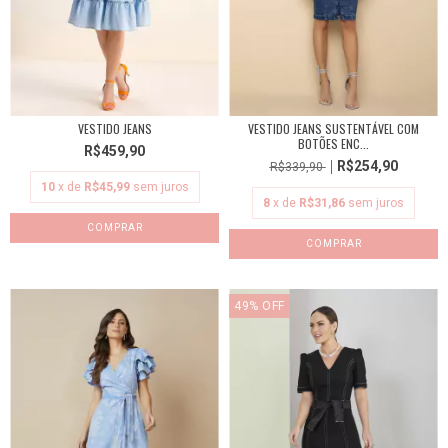
VESTIDO JEANS
VESTIDO JEANS SUSTENTÁVEL COM
BOTÕES ENC...
R$459,90
R$254,90
R$339,90
10
x de
R$45,99
sem juros
8
x de
R$31,86
sem juros
COMPRAR
COMPRAR
49
%
OFF