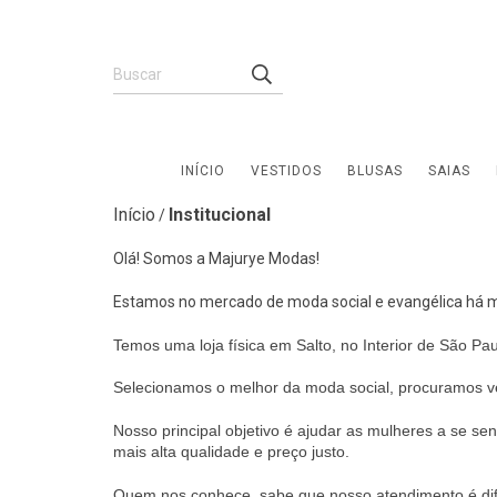
INÍCIO
VESTIDOS
BLUSAS
SAIAS
Início
Institucional
/
Olá! Somos a Majurye Modas!
Estamos no mercado de moda social e evangélica há m
Temos uma loja física em Salto, no Interior de São Pa
Selecionamos o melhor da moda social, procuramos ve
Nosso principal objetivo é ajudar as mulheres a se sen
mais alta qualidade e preço justo.
Quem nos conhece, sabe que nosso atendimento é dife