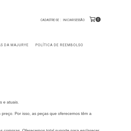
0
CADASTRE-SE
INICIAR SESSÃO
AS DA MAJURYE
POLÍTICA DE REEMBOLSO
 e atuais.
 preço. Por isso, as
peças que oferecemos têm a
s compras. Oferecemos total suporte para esclarecer