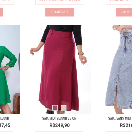
 juros
5
x de
R$31,98
sem juros
7
x de
R$32,5
COMPRAR
COMP
VECCHI
SAIA MIDI VECCHI 85 CM
SAIA JEANS MIDI
47,45
R$249,90
R$21