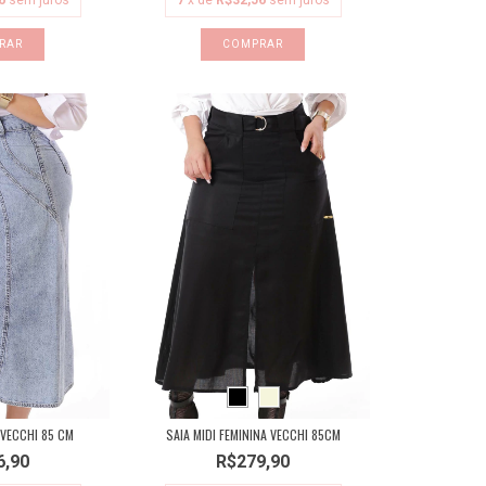
6
sem juros
7
x de
R$32,56
sem juros
RAR
COMPRAR
 VECCHI 85 CM
SAIA MIDI FEMININA VECCHI 85CM
6,90
R$279,90