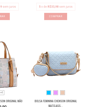
49
sem juros
5
x de
R$33,98
sem juros
RAR
COMPRAR
+1
NSON ORIGINAL MÃO
BOLSA FEMININA CHENSON ORIGINAL
MATELASS...
9,90