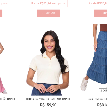
 juros
8
x de
R$31,24
sem juros
7
x de
R$30,9
COMPRAR
COMP
2 CO
GODÃO HAPUK
BLUSA GABY MALHA CANELADA HAPUK
SAIA ESMERALDA
R$159,90
R$31