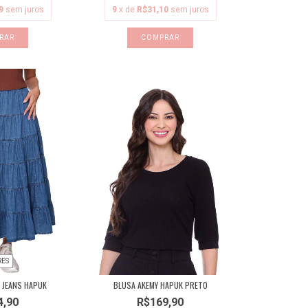
9
sem juros
9
x de
R$31,10
sem juros
RAR
COMPRAR
RES
 JEANS HAPUK
BLUSA AKEMY HAPUK PRETO
4,90
R$169,90