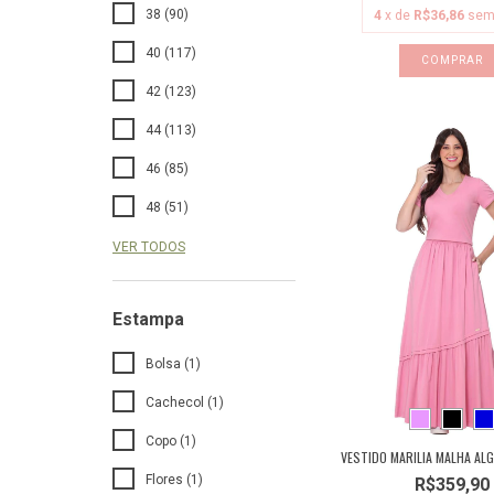
38 (90)
4
x de
R$36,86
sem
40 (117)
COMPRAR
42 (123)
44 (113)
46 (85)
48 (51)
VER TODOS
Estampa
Bolsa (1)
Cachecol (1)
Copo (1)
VESTIDO MARILIA MALHA AL
Flores (1)
R$359,90