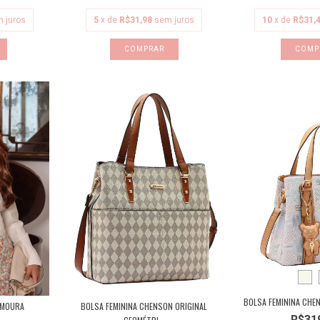
 juros
5
x de
R$31,98
sem juros
10
x de
R$31,
COMPRAR
COMP
BOLSA FEMININA CHE
 MOURA
BOLSA FEMININA CHENSON ORIGINAL
R$31