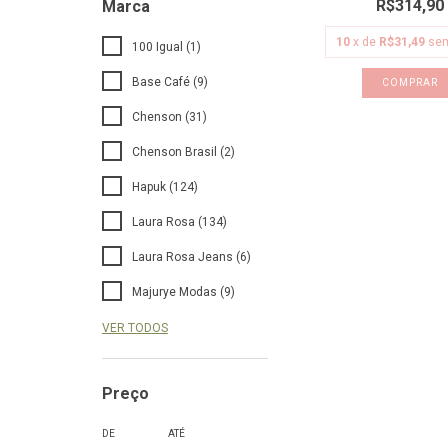
R$314,90
Marca
10
x de
R$31,49
sem
100 Igual (1)
Base Café (9)
COMPRAR
Chenson (31)
Chenson Brasil (2)
Hapuk (124)
Laura Rosa (134)
Laura Rosa Jeans (6)
Majurye Modas (9)
VER TODOS
Preço
DE
ATÉ