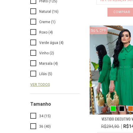
10
x de
R$30,99
sem
Preto (125)
Natural (16)
COMPRAR
Creme (1)
50
%
OFF
Roxo (4)
Verde água (4)
Vinho (2)
Marsala (4)
Lilás (5)
VER TODOS
Tamanho
34 (15)
VESTIDO EXECUTIVO 
R$1
R$294,90
36 (40)