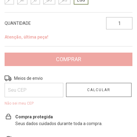
P
M
G
GG
XG
EGG
QUANTIDADE
Atenção, última peça!
Entregas para o CEP:
ALTERAR CEP
Meios de envio
CALCULAR
Não sei meu CEP
Compra protegida
Seus dados cuidados durante toda a compra.