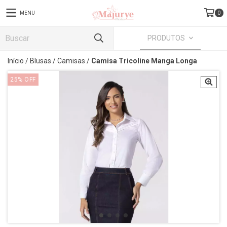
MENU
0
PRODUTOS
Início
/
Blusas
/
Camisas
/
Camisa Tricoline Manga Longa
25
%
OFF