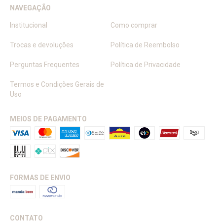
NAVEGAÇÃO
Institucional
Como comprar
Trocas e devoluções
Política de Reembolso
Perguntas Frequentes
Política de Privacidade
Termos e Condições Gerais de
Uso
MEIOS DE PAGAMENTO
FORMAS DE ENVIO
CONTATO