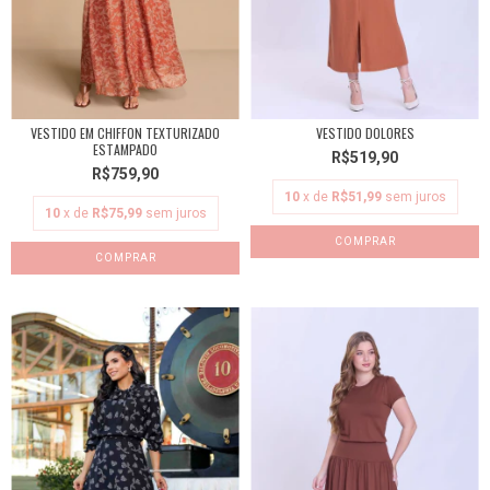
VESTIDO EM CHIFFON TEXTURIZADO
VESTIDO DOLORES
ESTAMPADO
R$519,90
R$759,90
10
x de
R$51,99
sem juros
10
x de
R$75,99
sem juros
COMPRAR
COMPRAR