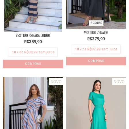
2 CORES
VESTIDO ZENAIDE
VESTIDO RENARA LONGO
R$379,90
R$389,90
10
x de
R$37,99
sem juros
10
x de
R$38,99
sem juros
COMPRAR
COMPRAR
NOVO
NOVO