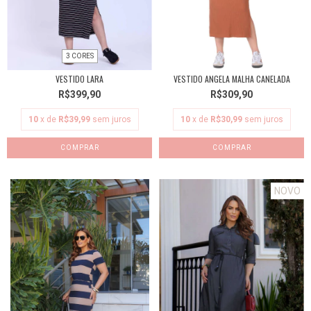
3 CORES
VESTIDO LARA
VESTIDO ANGELA MALHA CANELADA
R$399,90
R$309,90
10
x de
R$39,99
sem juros
10
x de
R$30,99
sem juros
COMPRAR
COMPRAR
NOVO