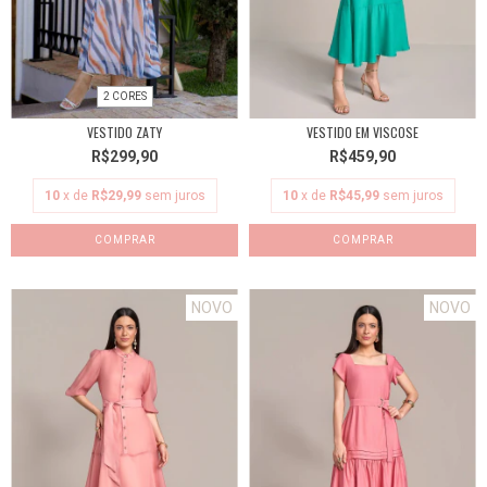
2 CORES
VESTIDO ZATY
VESTIDO EM VISCOSE
R$299,90
R$459,90
10
x de
R$29,99
sem juros
10
x de
R$45,99
sem juros
COMPRAR
COMPRAR
NOVO
NOVO