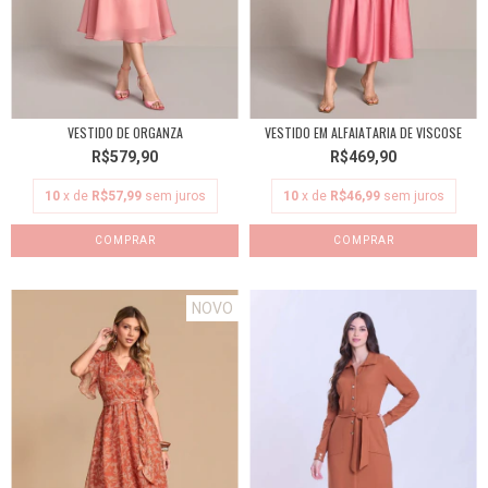
VESTIDO DE ORGANZA
VESTIDO EM ALFAIATARIA DE VISCOSE
R$579,90
R$469,90
10
x de
R$57,99
sem juros
10
x de
R$46,99
sem juros
COMPRAR
COMPRAR
NOVO