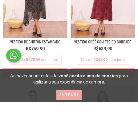
VESTIDO DE CHIFFON ESTAMPADO
VESTIDO GODÊ COM TECIDO BORDADO
R$759,90
R$639,90
10
x de
R$75,99
sem juros
10
x de
R$63,99
sem juros
COMPRAR
COMPRAR
Ao navegar por este site
você aceita o uso de cookies
para
agilizar a sua experiência de compra.
ENTENDI