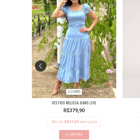
2 CORES
 COM FAIXA
VESTIDO MELISSA JEANS LEVE
,95
R$379,90
ros
10
x de
R$37,99
sem juros
COMPRAR