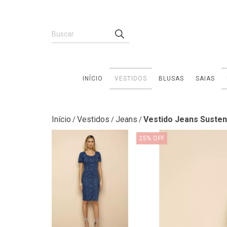
INÍCIO
VESTIDOS
BLUSAS
SAIAS
Início
Vestidos
Jeans
Vestido Jeans Suste
/
/
/
25
%
OFF