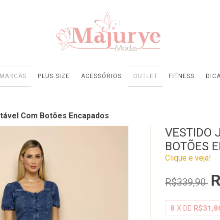
MARCAS
PLUS SIZE
ACESSÓRIOS
OUTLET
FITNESS
DIC
ntável Com Botões Encapados
VESTIDO 
BOTÕES 
Clique e veja!
R
R$339,90
8
X DE
R$31,8