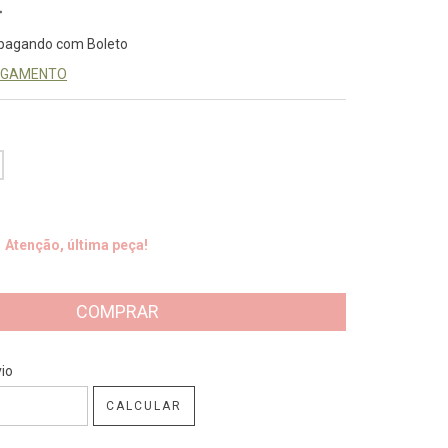
pagando com Boleto
PAGAMENTO
Atenção, última peça!
CEP:
ALTERAR CEP
io
CALCULAR