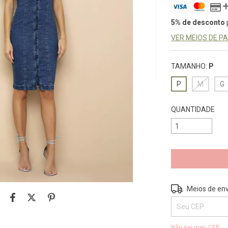
5% de desconto
VER MEIOS DE 
TAMANHO:
P
P
M
G
QUANTIDADE
Entregas para o 
Meios de env
Não sei meu CEP