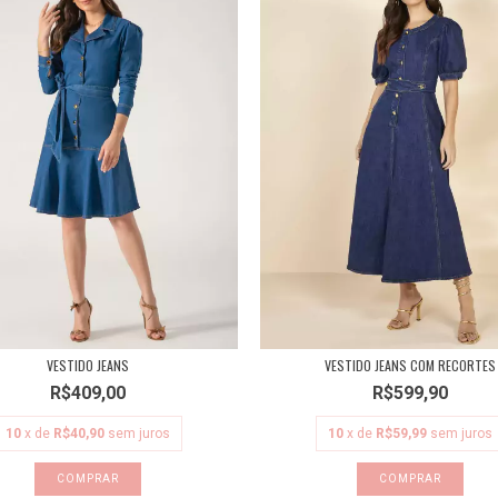
VESTIDO JEANS
VESTIDO JEANS COM RECORTES
R$409,00
R$599,90
10
x de
R$40,90
sem juros
10
x de
R$59,99
sem juros
COMPRAR
COMPRAR