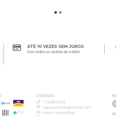
ATÉ 10 VEZES SEM JUROS
Com todos os cartões de crédito
O
CONTATO
R
11959813046
majuryemodas@hotmail.com
Visite o nosso Blog!
N