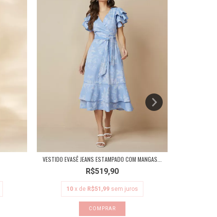
VESTIDO EVASÊ JEANS ESTAMPADO COM MANGAS...
R$519,90
10
x de
R$51,99
sem juros
10
COMPRAR