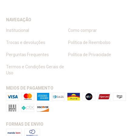
NAVEGAÇÃO
Institucional
Como comprar
Trocas e devoluções
Política de Reembolso
Perguntas Frequentes
Política de Privacidade
Termos e Condições Gerais de
Uso
MEIOS DE PAGAMENTO
FORMAS DE ENVIO