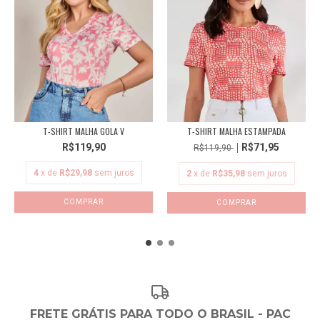
T-SHIRT MALHA GOLA V
T-SHIRT MALHA ESTAMPADA
R$119,90
R$71,95
R$119,90
4
x de
R$29,98
sem juros
2
x de
R$35,98
sem juros
COMPRAR
COMPRAR
FRETE GRÁTIS PARA TODO O BRASIL - PAC