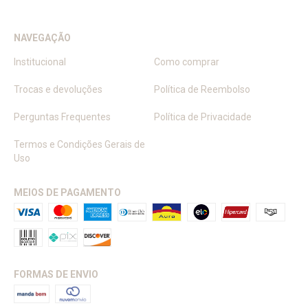
NAVEGAÇÃO
Institucional
Como comprar
Trocas e devoluções
Política de Reembolso
Perguntas Frequentes
Política de Privacidade
Termos e Condições Gerais de
Uso
MEIOS DE PAGAMENTO
FORMAS DE ENVIO