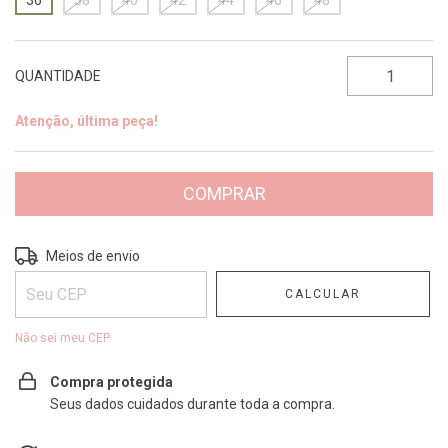
36
38
40
42
44
46
48
QUANTIDADE
Atenção, última peça!
Entregas para o CEP:
ALTERAR CEP
Meios de envio
CALCULAR
Não sei meu CEP
Compra protegida
Seus dados cuidados durante toda a compra.