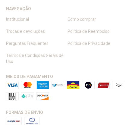
NAVEGAÇÃO
Institucional
Como comprar
Trocas e devoluções
Política de Reembolso
Perguntas Frequentes
Política de Privacidade
Termos e Condições Gerais de
Uso
MEIOS DE PAGAMENTO
FORMAS DE ENVIO