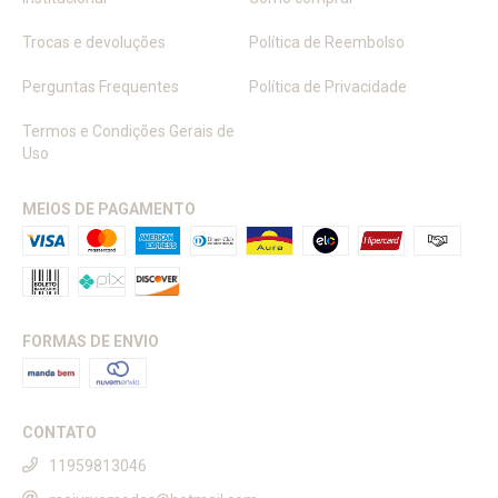
Trocas e devoluções
Política de Reembolso
Perguntas Frequentes
Política de Privacidade
Termos e Condições Gerais de
Uso
MEIOS DE PAGAMENTO
FORMAS DE ENVIO
CONTATO
11959813046