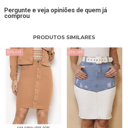
Pergunte e veja opiniões de quem já
comprou
PRODUTOS SIMILARES
15
%
OFF
25
%
OFF
SAIA SARJA LÁPIS OCRE