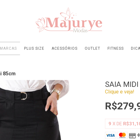
MARCAS
PLUS SIZE
ACESSÓRIOS
OUTLET
FITNESS
DIC
hi 85cm
SAIA MID
Clique e veja!
R$279,
9
X DE
R$31,1