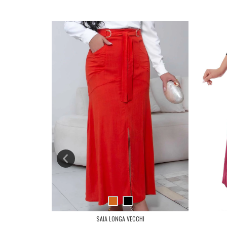
GA
SAIA LONGA VECCHI