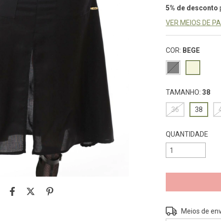
5% de desconto
VER MEIOS DE 
COR:
BEGE
TAMANHO:
38
36
38
QUANTIDADE
Entregas para o 
Meios de env