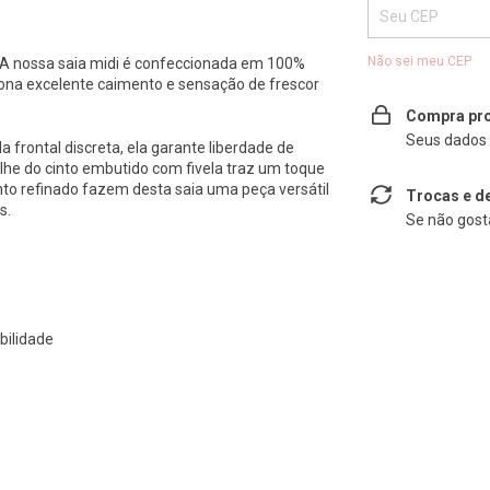
Não sei meu CEP
. A nossa saia midi é confeccionada em 100%
ciona excelente caimento e sensação de frescor
Compra pro
Seus dados 
rontal discreta, ela garante liberdade de
lhe do cinto embutido com fivela traz um toque
to refinado fazem desta saia uma peça versátil
Trocas e d
s.
Se não gosta
bilidade