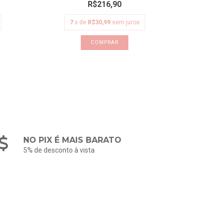
R$216,90
7
x de
R$30,99
sem juros
6
x
COMPRAR
NO PIX É MAIS BARATO
5% de desconto à vista