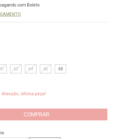
pagando com Boleto
PAGAMENTO
40
42
44
46
48
Atenção, última peça!
CEP:
ALTERAR CEP
io