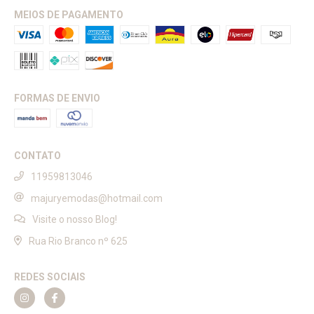
MEIOS DE PAGAMENTO
FORMAS DE ENVIO
CONTATO
11959813046
majuryemodas@hotmail.com
Visite o nosso Blog!
Rua Rio Branco nº 625
REDES SOCIAIS