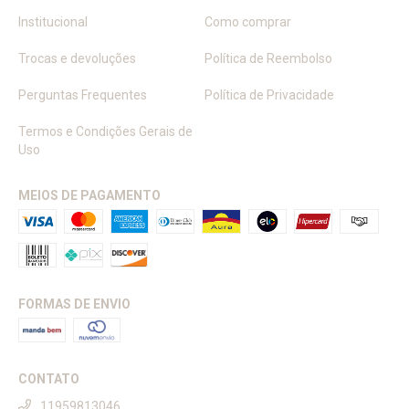
Institucional
Como comprar
Trocas e devoluções
Política de Reembolso
Perguntas Frequentes
Política de Privacidade
Termos e Condições Gerais de
Uso
MEIOS DE PAGAMENTO
FORMAS DE ENVIO
CONTATO
11959813046