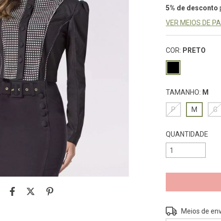
5% de desconto
VER MEIOS DE 
COR:
PRETO
TAMANHO:
M
P
M
G
QUANTIDADE
Entregas para o 
Meios de env