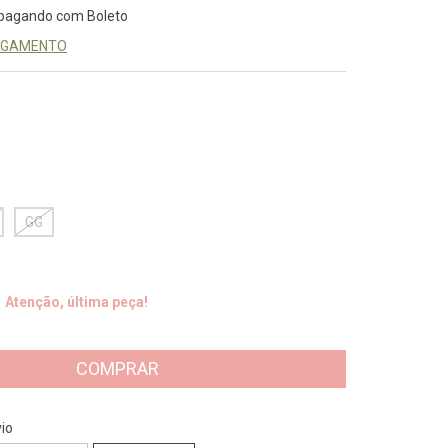
pagando com Boleto
PAGAMENTO
GG
Atenção, última peça!
CEP:
ALTERAR CEP
io