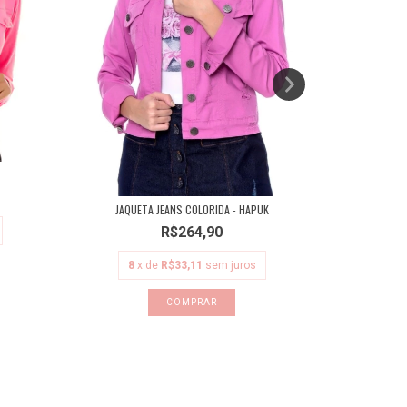
JAQUETA JEN
JAQUETA JEANS COLORIDA - HAPUK
R$264,90
10
8
x de
R$33,11
sem juros
COMPRAR