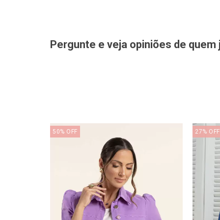
Pergunte e veja opiniões de quem
50
%
OFF
27
%
OFF