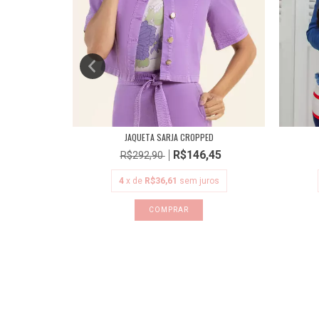
R
JAQUETA SARJA CROPPED
,90
R$146,45
R$292,90
ros
4
x de
R$36,61
sem juros
COMPRAR