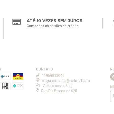
ATÉ 10 VEZES SEM JUROS
Com todos os cartões de crédito
O
CONTATO
R
11959813046
majuryemodas@hotmail.com
Visite o nosso Blog!
N
Rua Rio Branco nº 625