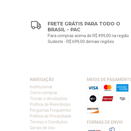
FRETE GRÁTIS PARA TODO O
BRASIL - PAC
Para compras acima de R$.499,00 na região
Sudeste - R$.699,00 demais regiões
NAVEGAÇÃO
MEIOS DE PAGAMENT
Institucional
Como comprar
Trocas e devoluções
Política de Reembolso
Perguntas Frequentes
Política de Privacidade
Termos e Condições
FORMAS DE ENVIO
Gerais de Uso