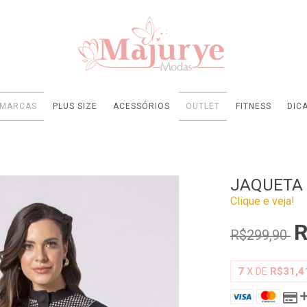
MARCAS
PLUS SIZE
ACESSÓRIOS
OUTLET
FITNESS
DIC
JAQUETA
Clique e veja!
R
R$299,90
7
X DE
R$31,4