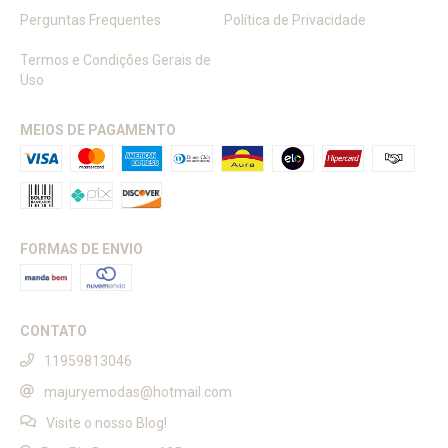
Perguntas Frequentes
Política de Privacidade
Termos e Condições Gerais de
Uso
MEIOS DE PAGAMENTO
FORMAS DE ENVIO
CONTATO
11959813046
majuryemodas@hotmail.com
Visite o nosso Blog!