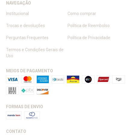
NAVEGAÇÃO
Institucional
Como comprar
Trocas e devoluções
Política de Reembolso
Perguntas Frequentes
Política de Privacidade
Termos e Condições Gerais de
Uso
MEIOS DE PAGAMENTO
FORMAS DE ENVIO
CONTATO