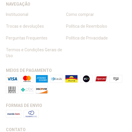
NAVEGAÇÃO
Institucional
Como comprar
Trocas e devoluções
Política de Reembolso
Perguntas Frequentes
Política de Privacidade
Termos e Condições Gerais de
Uso
MEIOS DE PAGAMENTO
FORMAS DE ENVIO
CONTATO