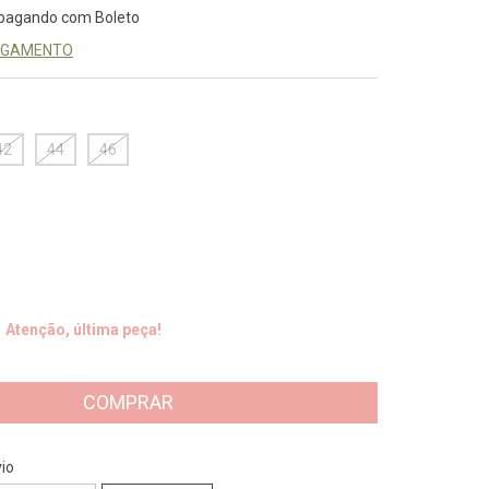
pagando com Boleto
PAGAMENTO
42
44
46
Atenção, última peça!
CEP:
ALTERAR CEP
io