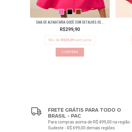
S
SAIA DE ALFAIATARIA GODÊ COM DETALHES DE...
,95
R$299,90
ros
10
x de
R$29,99
sem juros
COMPRAR
FRETE GRÁTIS PARA TODO O
BRASIL - PAC
Para compras acima de R$.499,00 na região
Sudeste - R$.699,00 demais regiões