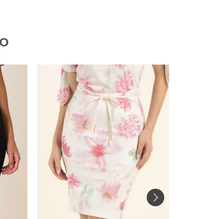
TO
35
%
OFF