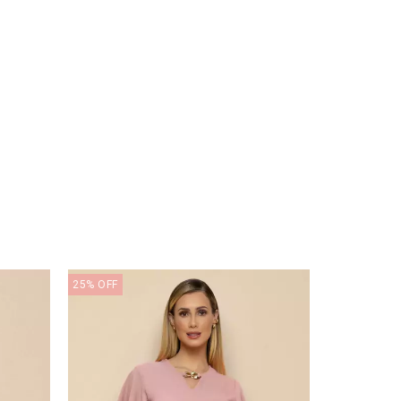
25
%
OFF
24
%
OFF