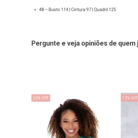
48 – Busto 114 | Cintura 97 | Quadril 125
Pergunte e veja opiniões de quem
25
%
OFF
12
%
OFF