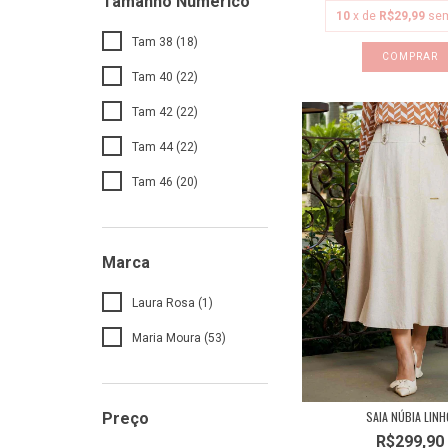
Tamanho Numerico
10
x de
R$29,99
sem
Tam 38 (18)
COMPRAR
Tam 40 (22)
Tam 42 (22)
Tam 44 (22)
Tam 46 (20)
Marca
Laura Rosa (1)
Maria Moura (53)
SAIA NÚBIA LINH
Preço
R$299,90