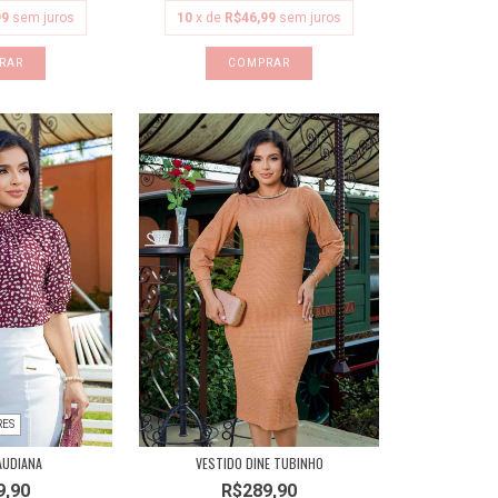
99
sem juros
10
x de
R$46,99
sem juros
RAR
COMPRAR
RES
AUDIANA
VESTIDO DINE TUBINHO
9,90
R$289,90