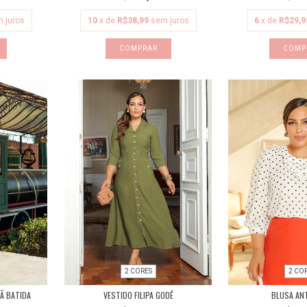
 juros
10
x de
R$38,99
sem juros
6
x de
R$29,9
COMPRAR
COMP
2 CORES
2 CO
Ã BATIDA
VESTIDO FILIPA GODÊ
BLUSA AN