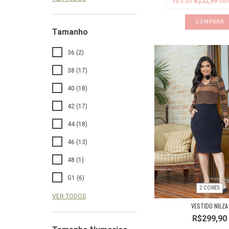
10
x de
R$32,99
sem
COMPRAR
Tamanho
36 (2)
38 (17)
40 (18)
42 (17)
44 (18)
46 (13)
48 (1)
G1 (6)
2 CORES
VER TODOS
VESTIDO NILZA
R$299,90