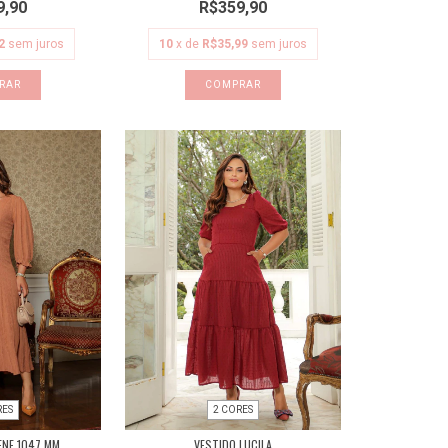
9,90
R$359,90
2
sem juros
10
x de
R$35,99
sem juros
RAR
COMPRAR
RES
2 CORES
ENE 1047 MM
VESTIDO LUCILA