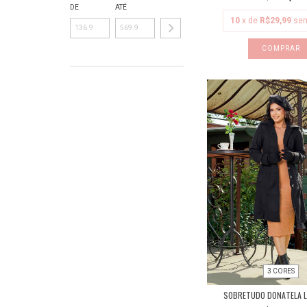
DE
ATÉ
10
x de
R$29,99
sem
COMPRAR
3 CORES
SOBRETUDO DONATELA L