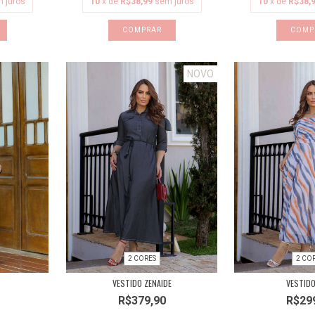
 juros
10
x de
R$38,99
sem juros
10
x de
R$38,
COMPRAR
COMP
NOVO
2 CORES
2 CO
VESTIDO ZENAIDE
VESTIDO
R$379,90
R$29