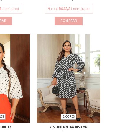
8
sem juros
9
x de
R$32,21
sem juros
RAR
COMPRAR
RES
2 CORES
TONIETA
VESTIDO MALENA 1050 MM