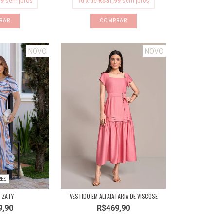
99
sem juros
10
x de
R$31,99
sem juros
RAR
COMPRAR
NOVO
NOVO
RES
 ZATY
VESTIDO EM ALFAIATARIA DE VISCOSE
9,90
R$469,90