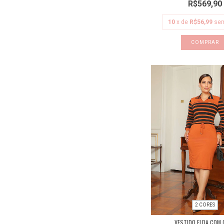
R$569,90
10
x de
R$56,99
sem
COMPRAR
2 CORES
VESTIDO ELDA COM 