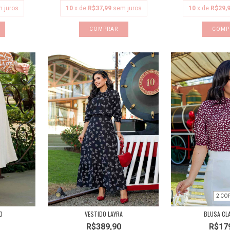
 juros
10
x de
R$37,99
sem juros
10
x de
R$29,
COMPRAR
COMP
2 CO
O
VESTIDO LAYRA
BLUSA CL
R$389,90
R$17