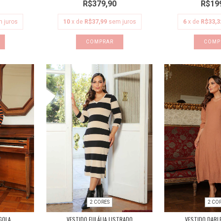
R$379,90
R$19
 juros
10
x de
R$37,99
sem juros
6
x de
R$33,3
COMPRAR
COMP
2 CORES
2 CO
GOLA
VESTIDO EULÁLIA LISTRADO
VESTIDO DARL