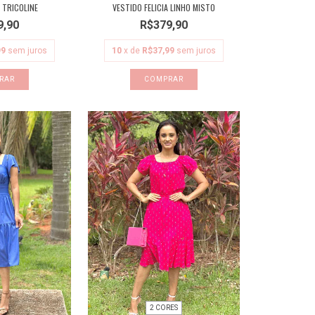
 TRICOLINE
VESTIDO FELICIA LINHO MISTO
9,90
R$379,90
99
sem juros
10
x de
R$37,99
sem juros
RAR
COMPRAR
2 CORES