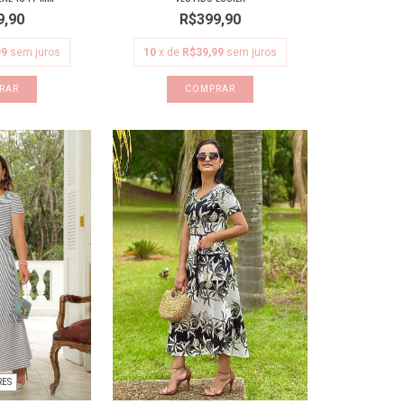
9,90
R$399,90
99
sem juros
10
x de
R$39,99
sem juros
RAR
COMPRAR
RES