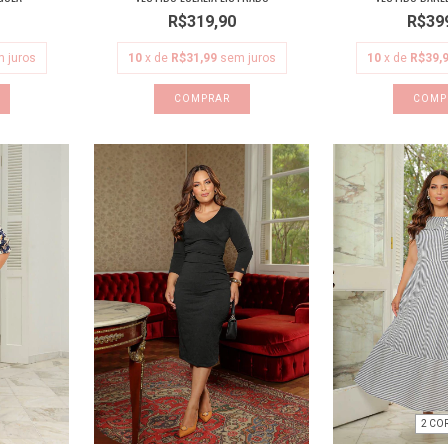
R$319,90
R$39
 juros
10
x de
R$31,99
sem juros
10
x de
R$39,
COMPRAR
COMP
2 CO