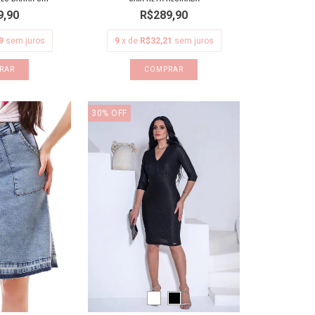
9,90
R$289,90
9
sem juros
9
x de
R$32,21
sem juros
RAR
COMPRAR
30
%
OFF