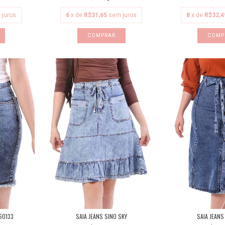
 juros
6
x de
R$31,65
sem juros
8
x de
R$32,4
COMPRAR
COMP
SAIA JEANS SINO SKY
SAIA JEANS
60133