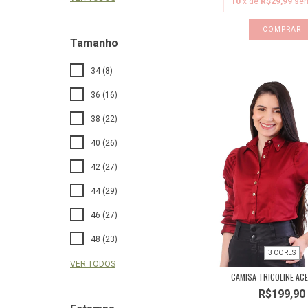
10
x de
R$29,99
sem
COMPRAR
Tamanho
34 (8)
36 (16)
38 (22)
40 (26)
42 (27)
44 (29)
46 (27)
48 (23)
3 CORES
VER TODOS
CAMISA TRICOLINE AC
R$199,90