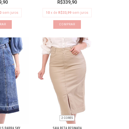
9,90
R$339,90
0
sem juros
10
x de
R$33,99
sem juros
RAR
COMPRAR
2 CORES
ILS BARRA SKY
SAIA RETA RESINADA