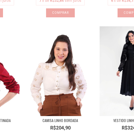
 juros
7
x de
R$32,84
sem juros
6
x de
R$34,1
COMPRAR
COMP
ETINADA
CAMISA LINHO BORDADA
VESTIDO LIN
R$204,90
R$32