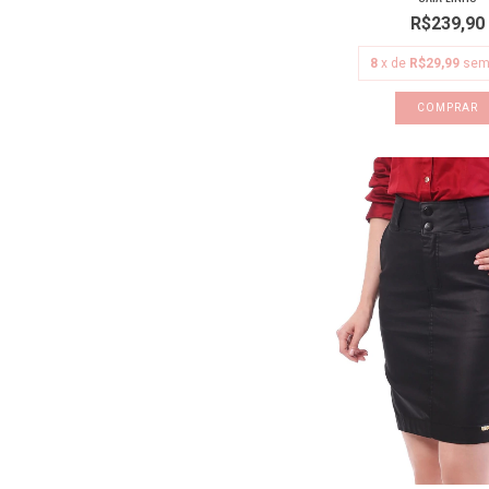
R$239,90
8
x de
R$29,99
sem
COMPRAR