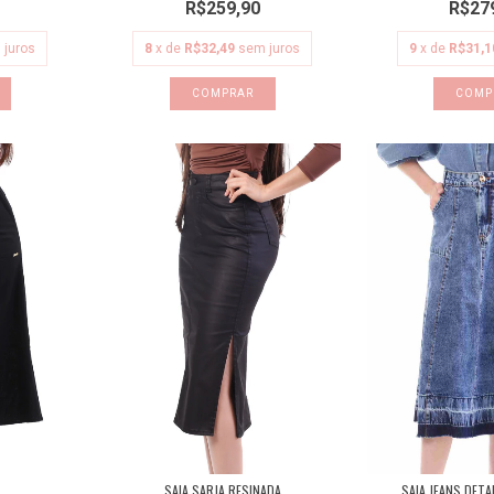
R$259,90
R$27
8
x de
R$32,49
sem juros
9
x de
R$31,1
 juros
COMPRAR
COMP
SAIA SARJA RESINADA
SAIA JEANS DETA