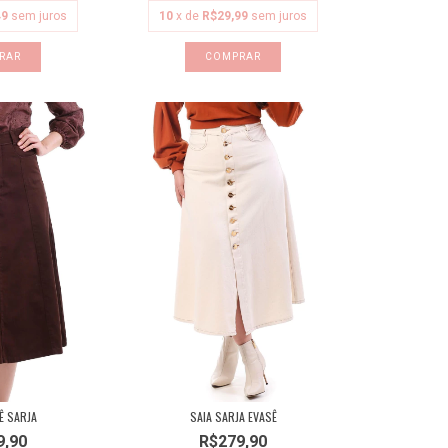
49
sem juros
10
x de
R$29,99
sem juros
RAR
COMPRAR
Ê SARJA
SAIA SARJA EVASÊ
9,90
R$279,90