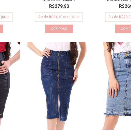
R$279,90
R$26
 juros
9
x de
R$31,10
sem juros
9
x de
R$29,9
COMPRAR
COMP