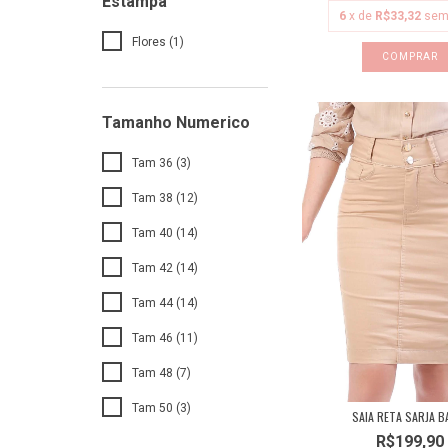
Estampa
6
x de
R$33,32
sem
Flores (1)
COMPRAR
Tamanho Numerico
Tam 36 (3)
Tam 38 (12)
Tam 40 (14)
Tam 42 (14)
Tam 44 (14)
Tam 46 (11)
Tam 48 (7)
Tam 50 (3)
SAIA RETA SARJA B
R$199,90