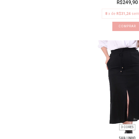
R$249,90
8
x de
R$31,24
sem
COMPRAR
3 CORES
SAIA LINHO