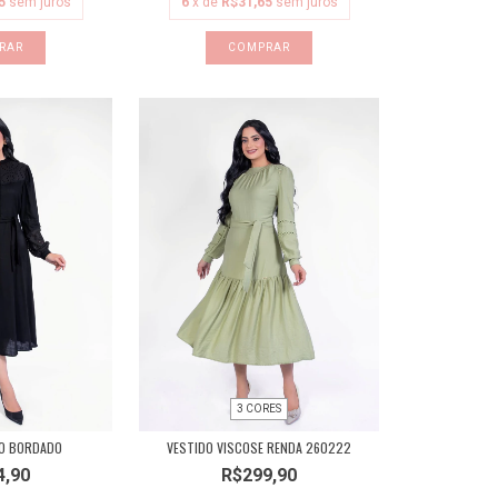
5
sem juros
6
x de
R$31,65
sem juros
RAR
COMPRAR
3 CORES
HO BORDADO
VESTIDO VISCOSE RENDA 260222
4,90
R$299,90