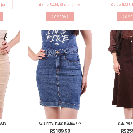
 juros
6
x de
R$34,15
sem juros
10
x de
R$32,
COMPRAR
COMP
ASIC
SAIA RETA JEANS BÁSICA SKY
SAIA EVAS
R$189,90
R$25