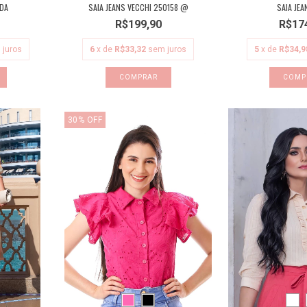
ADA
SAIA JEANS VECCHI 250158 @
SAIA JEA
R$199,90
R$17
 juros
6
x de
R$33,32
sem juros
5
x de
R$34,9
COMPRAR
COMP
30
%
OFF